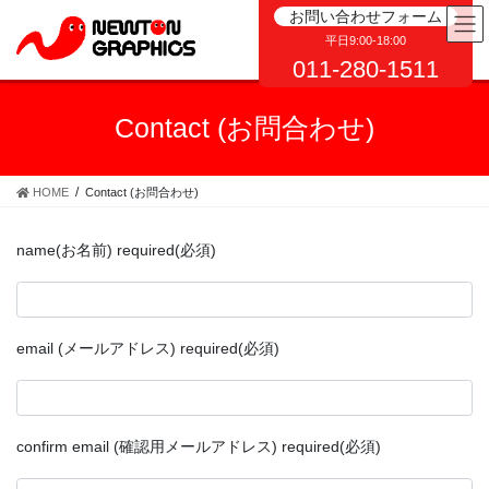
コ
ナ
お問い合わせフォーム
ン
ビ
平日9:00-18:00
テ
ゲ
011-280-1511
ン
ー
ツ
シ
Contact (お問合わせ)
へ
ョ
ス
ン
キ
に
ッ
移
HOME
Contact (お問合わせ)
プ
動
name(お名前) required(必須)
email (メールアドレス) required(必須)
confirm email (確認用メールアドレス) required(必須)